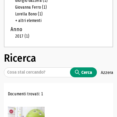
Giorgio Gazzera
(1)
Giovanna Ferro
(1)
Lorella Bono
(1)
+ altri elementi
Anno
2017
(1)
Ricerca
Cerca
Cerca
Azzera
Risultati di ricerca
Documenti trovati: 1