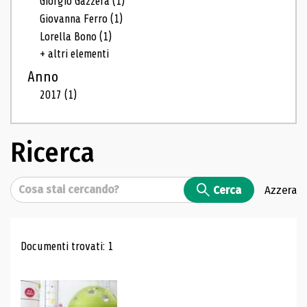
Giorgio Gazzera
(1)
Giovanna Ferro
(1)
Lorella Bono
(1)
+ altri elementi
Anno
2017
(1)
Ricerca
Cerca
Cerca
Azzera
Risultati di ricerca
Documenti trovati: 1