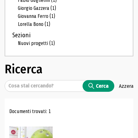
Fabio Guglielmi
(1)
Giorgio Gazzera
(1)
Giovanna Ferro
(1)
Lorella Bono
(1)
Sezioni
Nuovi progetti
(1)
Ricerca
Cerca
Cerca
Azzera
Risultati di ricerca
Documenti trovati: 1