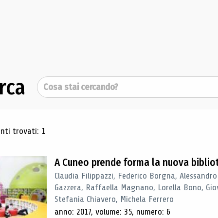
rca
Cerca
ultati di ricerca
ti trovati: 1
A Cuneo prende forma la nuova biblio
Claudia Filippazzi, Federico Borgna, Alessandro
Gazzera, Raffaella Magnano, Lorella Bono, Gio
Stefania Chiavero, Michela Ferrero
anno: 2017, volume: 35, numero: 6