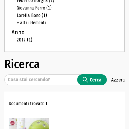
Federico Borgna
(1)
Giovanna Ferro
(1)
Lorella Bono
(1)
+ altri elementi
Anno
2017
(1)
Ricerca
Cerca
Cerca
Azzera
Risultati di ricerca
Documenti trovati: 1