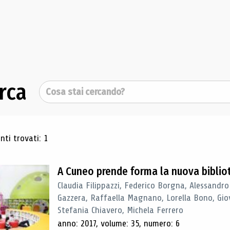
rca
Cerca
ultati di ricerca
ti trovati: 1
A Cuneo prende forma la nuova biblio
Claudia Filippazzi, Federico Borgna, Alessandro
Gazzera, Raffaella Magnano, Lorella Bono, Gio
Stefania Chiavero, Michela Ferrero
anno: 2017, volume: 35, numero: 6