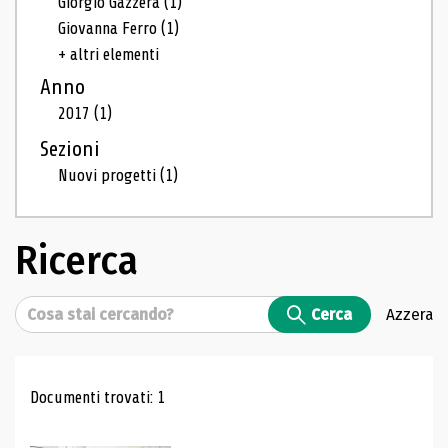
Giorgio Gazzera
(1)
Giovanna Ferro
(1)
+ altri elementi
Anno
2017
(1)
Sezioni
Nuovi progetti
(1)
Ricerca
Cerca
Cerca
Azzera
Risultati di ricerca
Documenti trovati: 1