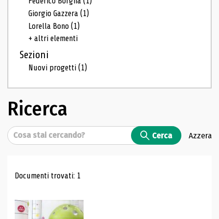
Federico Borgna
(1)
Giorgio Gazzera
(1)
Lorella Bono
(1)
+ altri elementi
Sezioni
Nuovi progetti
(1)
Ricerca
Cerca
Cerca
Azzera
Risultati di ricerca
Documenti trovati: 1