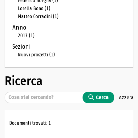
Federico Borgna
(1)
Lorella Bono
(1)
Matteo Corradini
(1)
Anno
2017
(1)
Sezioni
Nuovi progetti
(1)
Ricerca
Cerca
Cerca
Azzera
Risultati di ricerca
Documenti trovati: 1