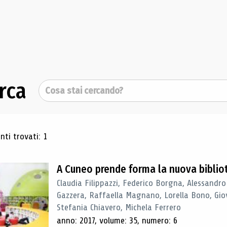
rca
Cerca
ultati di ricerca
ti trovati: 1
A Cuneo prende forma la nuova biblio
Claudia Filippazzi, Federico Borgna, Alessandro
Gazzera, Raffaella Magnano, Lorella Bono, Gio
Stefania Chiavero, Michela Ferrero
anno: 2017, volume: 35, numero: 6