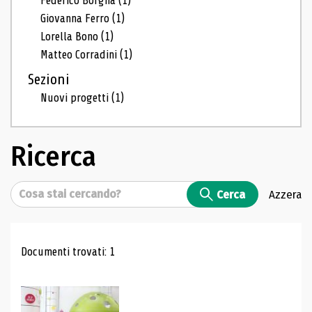
Federico Borgna
(1)
Giovanna Ferro
(1)
Lorella Bono
(1)
Matteo Corradini
(1)
Sezioni
Nuovi progetti
(1)
Ricerca
Cerca
Cerca
Azzera
Risultati di ricerca
Documenti trovati: 1