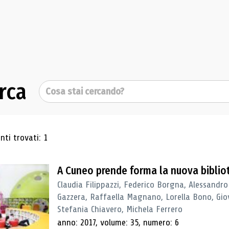
rca
Cerca
ultati di ricerca
ti trovati: 1
A Cuneo prende forma la nuova biblio
Claudia Filippazzi, Federico Borgna, Alessandro
Gazzera, Raffaella Magnano, Lorella Bono, Gio
Stefania Chiavero, Michela Ferrero
anno: 2017, volume: 35, numero: 6