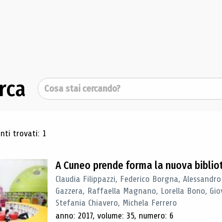
rca
Cerca
ultati di ricerca
ti trovati: 1
A Cuneo prende forma la nuova biblio
Claudia Filippazzi, Federico Borgna, Alessandro
Gazzera, Raffaella Magnano, Lorella Bono, Gio
Stefania Chiavero, Michela Ferrero
anno: 2017, volume: 35, numero: 6