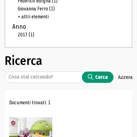
Federico Borgna
(1)
Giovanna Ferro
(1)
+ altri elementi
Anno
2017
(1)
Ricerca
Cerca
Cerca
Azzera
Risultati di ricerca
Documenti trovati: 1