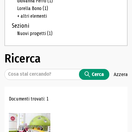
Giovanna Ferro
(1)
Lorella Bono
(1)
+ altri elementi
Sezioni
Nuovi progetti
(1)
Ricerca
Cerca
Cerca
Azzera
Risultati di ricerca
Documenti trovati: 1