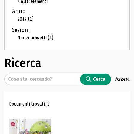
+ altri elementi
Anno
2017
(1)
Sezioni
Nuovi progetti
(1)
Ricerca
Cerca
Cerca
Azzera
Risultati di ricerca
Documenti trovati: 1