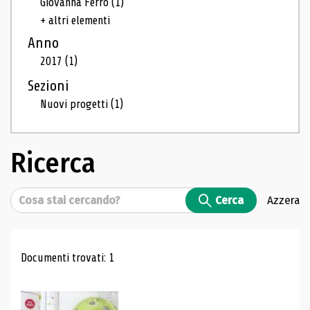
Giovanna Ferro
(1)
+ altri elementi
Anno
2017
(1)
Sezioni
Nuovi progetti
(1)
Ricerca
Cerca
Cerca
Azzera
Risultati di ricerca
Documenti trovati: 1