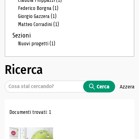
Claudia Filippazzi
(1)
Federico Borgna
(1)
Giorgio Gazzera
(1)
Matteo Corradini
(1)
Sezioni
Nuovi progetti
(1)
Ricerca
Cerca
Cerca
Azzera
Risultati di ricerca
Documenti trovati: 1