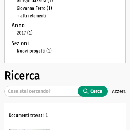
Giorgio Gazzera
(1)
Giovanna Ferro
(1)
+ altri elementi
Anno
2017
(1)
Sezioni
Nuovi progetti
(1)
Ricerca
Cerca
Cerca
Azzera
Risultati di ricerca
Documenti trovati: 1