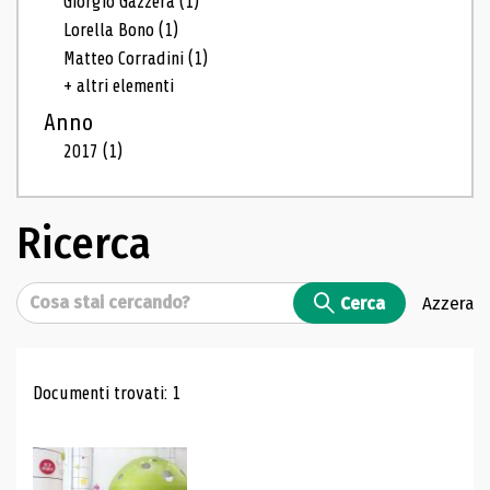
Giorgio Gazzera
(1)
Lorella Bono
(1)
Matteo Corradini
(1)
+ altri elementi
Anno
2017
(1)
Ricerca
Cerca
Cerca
Azzera
Risultati di ricerca
Documenti trovati: 1