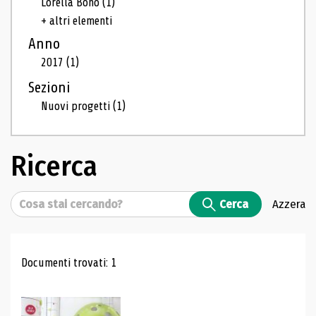
Lorella Bono
(1)
+ altri elementi
Anno
2017
(1)
Sezioni
Nuovi progetti
(1)
Ricerca
Cerca
Cerca
Azzera
Risultati di ricerca
Documenti trovati: 1