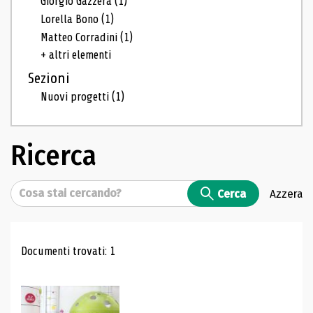
Giorgio Gazzera
(1)
Lorella Bono
(1)
Matteo Corradini
(1)
+ altri elementi
Sezioni
Nuovi progetti
(1)
Ricerca
Cerca
Cerca
Azzera
Risultati di ricerca
Documenti trovati: 1