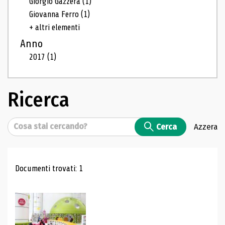
Giorgio Gazzera
(1)
Giovanna Ferro
(1)
+ altri elementi
Anno
2017
(1)
Ricerca
Cerca
Cerca
Azzera
Risultati di ricerca
Documenti trovati: 1