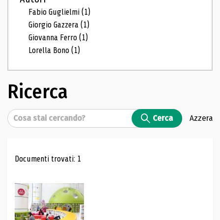
Fabio Guglielmi
(1)
Giorgio Gazzera
(1)
Giovanna Ferro
(1)
Lorella Bono
(1)
Ricerca
Cerca
Cerca
Azzera
Risultati di ricerca
Documenti trovati: 1