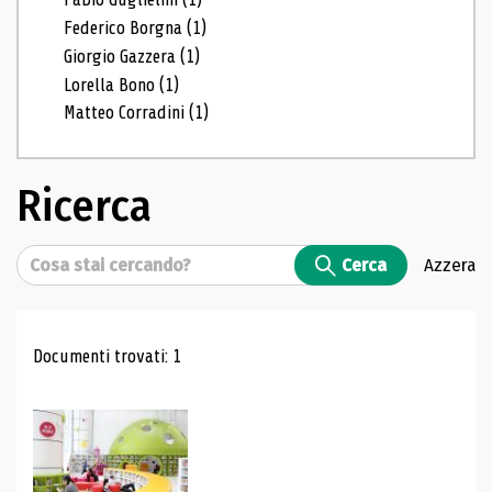
Federico Borgna
(1)
Giorgio Gazzera
(1)
Lorella Bono
(1)
Matteo Corradini
(1)
Ricerca
Cerca
Cerca
Azzera
Risultati di ricerca
Documenti trovati: 1