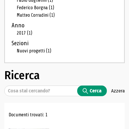
Fabio Guglielmi
(1)
Federico Borgna
(1)
Matteo Corradini
(1)
Anno
2017
(1)
Sezioni
Nuovi progetti
(1)
Ricerca
Cerca
Cerca
Azzera
Risultati di ricerca
Documenti trovati: 1