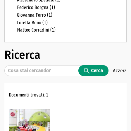
Federico Borgna
(1)
Giovanna Ferro
(1)
Lorella Bono
(1)
Matteo Corradini
(1)
Ricerca
Cerca
Cerca
Azzera
Risultati di ricerca
Documenti trovati: 1