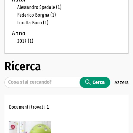
Alessandro Spedale
(1)
Federico Borgna
(1)
Lorella Bono
(1)
Anno
2017
(1)
Ricerca
Cerca
Cerca
Azzera
Risultati di ricerca
Documenti trovati: 1