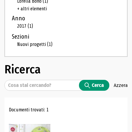
Lorella Bono
(1)
+ altri elementi
Anno
2017
(1)
Sezioni
Nuovi progetti
(1)
Ricerca
Cerca
Cerca
Azzera
Risultati di ricerca
Documenti trovati: 1