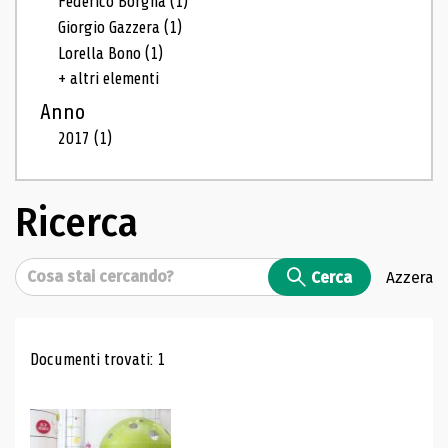
Federico Borgna
(1)
Giorgio Gazzera
(1)
Lorella Bono
(1)
+ altri elementi
Anno
2017
(1)
Ricerca
Cerca
Cerca
Azzera
Risultati di ricerca
Documenti trovati: 1