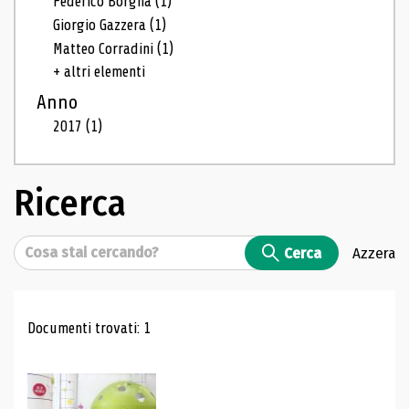
Federico Borgna
(1)
Giorgio Gazzera
(1)
Matteo Corradini
(1)
+ altri elementi
Anno
2017
(1)
Ricerca
Cerca
Cerca
Azzera
Risultati di ricerca
Documenti trovati: 1