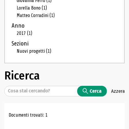
Giovanna Ferro
(1)
Lorella Bono
(1)
Matteo Corradini
(1)
Anno
2017
(1)
Sezioni
Nuovi progetti
(1)
Ricerca
Cerca
Cerca
Azzera
Risultati di ricerca
Documenti trovati: 1