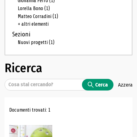
Giovanna Ferro
(1)
Lorella Bono
(1)
Matteo Corradini
(1)
+ altri elementi
Sezioni
Nuovi progetti
(1)
Ricerca
Cerca
Cerca
Azzera
Risultati di ricerca
Documenti trovati: 1