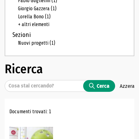
Fabio Guglielmi
(1)
Giorgio Gazzera
(1)
Lorella Bono
(1)
+ altri elementi
Sezioni
Nuovi progetti
(1)
Ricerca
Cerca
Cerca
Azzera
Risultati di ricerca
Documenti trovati: 1