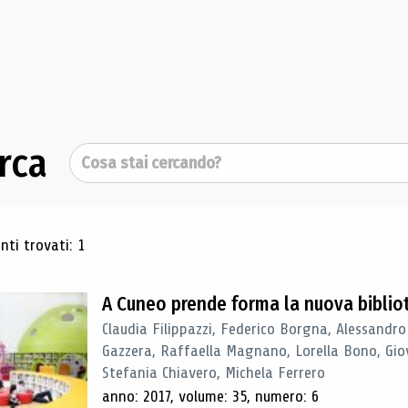
rca
Cerca
ultati di ricerca
ti trovati: 1
A Cuneo prende forma la nuova biblio
Claudia Filippazzi, Federico Borgna, Alessandro
Gazzera, Raffaella Magnano, Lorella Bono, Gio
Stefania Chiavero, Michela Ferrero
anno: 2017, volume: 35, numero: 6