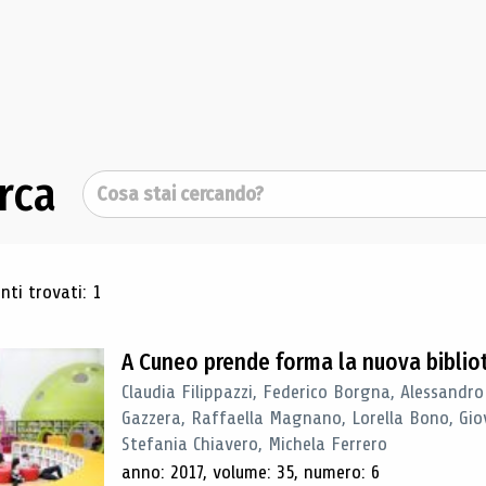
rca
Cerca
ultati di ricerca
ti trovati: 1
A Cuneo prende forma la nuova biblio
Claudia Filippazzi, Federico Borgna, Alessandro
Gazzera, Raffaella Magnano, Lorella Bono, Gio
Stefania Chiavero, Michela Ferrero
anno: 2017, volume: 35, numero: 6