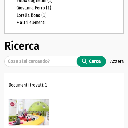
Fabio Guglielmi
(1)
Giovanna Ferro
(1)
Lorella Bono
(1)
+ altri elementi
Ricerca
Cerca
Cerca
Azzera
Risultati di ricerca
Documenti trovati: 1