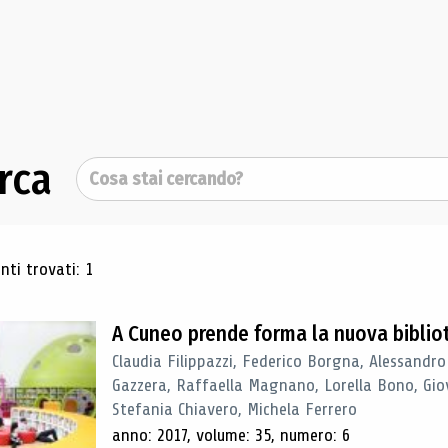
rca
Cerca
ultati di ricerca
ti trovati: 1
A Cuneo prende forma la nuova biblio
Claudia Filippazzi, Federico Borgna, Alessandro
Gazzera, Raffaella Magnano, Lorella Bono, Gio
Stefania Chiavero, Michela Ferrero
anno: 2017, volume: 35, numero: 6