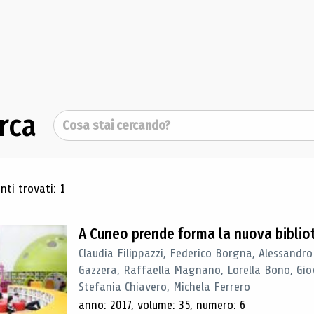
rca
Cerca
ultati di ricerca
ti trovati: 1
A Cuneo prende forma la nuova biblio
Claudia Filippazzi, Federico Borgna, Alessandro
Gazzera, Raffaella Magnano, Lorella Bono, Gio
Stefania Chiavero, Michela Ferrero
anno: 2017, volume: 35, numero: 6