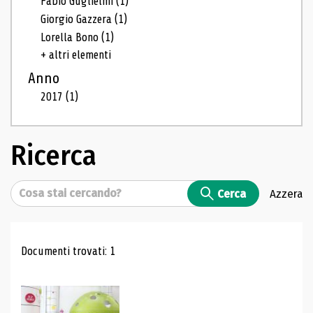
Fabio Guglielmi
(1)
Giorgio Gazzera
(1)
Lorella Bono
(1)
+ altri elementi
Anno
2017
(1)
Ricerca
Cerca
Cerca
Azzera
Risultati di ricerca
Documenti trovati: 1