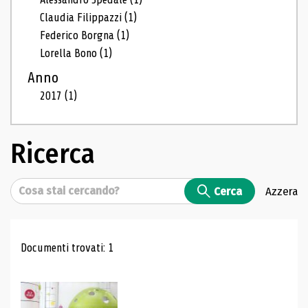
Claudia Filippazzi
(1)
Federico Borgna
(1)
Lorella Bono
(1)
Anno
2017
(1)
Ricerca
Cerca
Cerca
Azzera
Risultati di ricerca
Documenti trovati: 1