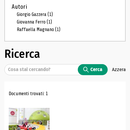
Autori
Giorgio Gazzera
(1)
Giovanna Ferro
(1)
Raffaella Magnano
(1)
Ricerca
Cerca
Cerca
Azzera
Risultati di ricerca
Documenti trovati: 1