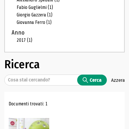
Fabio Guglielmi
(1)
Giorgio Gazzera
(1)
Giovanna Ferro
(1)
Anno
2017
(1)
Ricerca
Cerca
Cerca
Azzera
Risultati di ricerca
Documenti trovati: 1