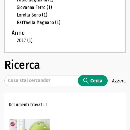
Giovanna Ferro
(1)
Lorella Bono
(1)
Raffaella Magnano
(1)
Anno
2017
(1)
Ricerca
Cerca
Cerca
Azzera
Risultati di ricerca
Documenti trovati: 1