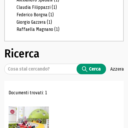
Claudia Filippazzi
(1)
Federico Borgna
(1)
Giorgio Gazzera
(1)
Raffaella Magnano
(1)
Ricerca
Cerca
Cerca
Azzera
Risultati di ricerca
Documenti trovati: 1