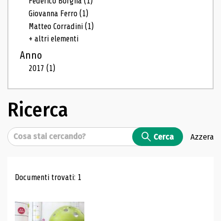
Federico Borgna
(1)
Giovanna Ferro
(1)
Matteo Corradini
(1)
+ altri elementi
Anno
2017
(1)
Ricerca
Cerca
Cerca
Azzera
Risultati di ricerca
Documenti trovati: 1