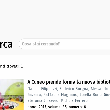
rca
Cerca
ultati di ricerca
ti trovati: 1
A Cuneo prende forma la nuova biblio
Claudia Filippazzi, Federico Borgna, Alessandro
Gazzera, Raffaella Magnano, Lorella Bono, Gio
Stefania Chiavero, Michela Ferrero
anno: 2017, volume: 35, numero: 6