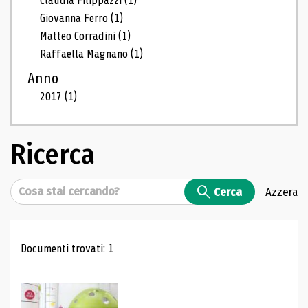
Claudia Filippazzi
(1)
Giovanna Ferro
(1)
Matteo Corradini
(1)
Raffaella Magnano
(1)
Anno
2017
(1)
Ricerca
Cerca
Cerca
Azzera
Risultati di ricerca
Documenti trovati: 1