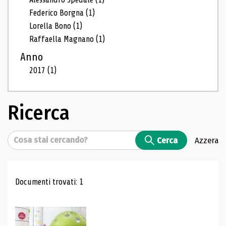
Federico Borgna
(1)
Lorella Bono
(1)
Raffaella Magnano
(1)
Anno
2017
(1)
Ricerca
Cerca
Cerca
Azzera
Risultati di ricerca
Documenti trovati: 1