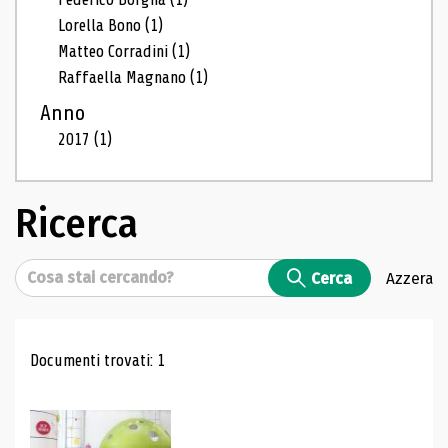
Lorella Bono
(1)
Matteo Corradini
(1)
Raffaella Magnano
(1)
Anno
2017
(1)
Ricerca
Cerca
Cerca
Azzera
Risultati di ricerca
Documenti trovati: 1